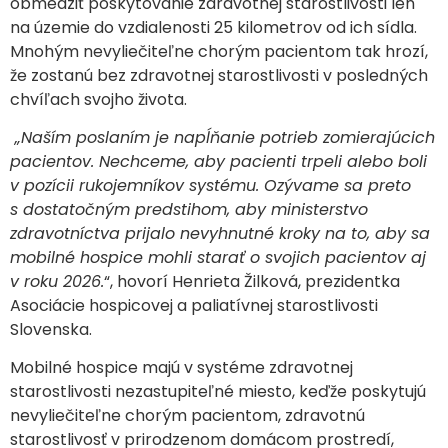
obmedziť poskytovanie zdravotnej starostlivosti len
na územie do vzdialenosti 25 kilometrov od ich sídla.
Mnohým nevyliečiteľne chorým pacientom tak hrozí,
že zostanú bez zdravotnej starostlivosti v posledných
chvíľach svojho života.
„Naším poslaním je napĺňanie potrieb zomierajúcich
pacientov. Nechceme, aby pacienti trpeli alebo boli
v pozícii rukojemníkov systému. Ozývame sa preto
s dostatočným predstihom, aby ministerstvo
zdravotníctva prijalo nevyhnutné kroky na to, aby sa
mobilné hospice mohli starať o svojich pacientov aj
v roku 2026.
“, hovorí Henrieta Žilková, prezidentka
Asociácie hospicovej a paliatívnej starostlivosti
Slovenska.
Mobilné hospice majú v systéme zdravotnej
starostlivosti nezastupiteľné miesto, keďže poskytujú
nevyliečiteľne chorým pacientom, zdravotnú
starostlivosť v prirodzenom domácom prostredí,