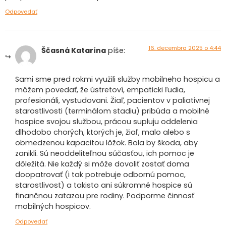
Odpovedať
16. decembra 2025 o 4:44
Ščasná Katarína
píše:
Sami sme pred rokmi využili služby mobilneho hospicu a
môžem povedať, že ústretoví, empaticki ľudia,
profesionáli, vystudovani. Žiaľ, pacientov v paliativnej
starostlivosti (terminálom stadiu) pribúda a mobilné
hospice svojou službou, prácou supluju oddelenia
dlhodobo chorých, ktorých je, žiaľ, malo alebo s
obmedzenou kapacitou lôžok. Bola by škoda, aby
zanikli. Sú neoddeliteľnou súčasťou, ich pomoc je
dôležitá. Nie každý si môže dovoliť zostať doma
doopatrovať (i tak potrebuje odbornú pomoc,
starostlivost) a takisto ani súkromné hospice sú
finančnou zatazou pre rodiny. Podporme činnosť
mobilných hospicov.
Odpovedať