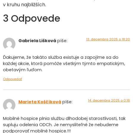
v kruhu najbližších.
3 Odpovede
13. decembra 2025 o 18:20
Gabriela Lišková
píše:
Ďakujeme, že takáto služba existuje a zapojíme sa do
každej akcie, ktorá pomôže všetkým týmto empatickým,
obetavým ľuďom.
Odpovedať
14. decembra 2025 o 0:16
Marieta Koščíková
píše:
Mobilné hospice plnia službu dlhodobej starostlivosti, tak
supluju odelenia ODCh. Je nemysliteľné že nebudeme
podporovať mobilné hospice.!!!