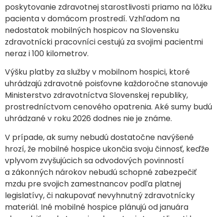
poskytovanie zdravotnej starostlivosti priamo na lôžku
pacienta v domácom prostredí. Vzhľadom na
nedostatok mobilných hospicov na Slovensku
zdravotnícki pracovníci cestujú za svojimi pacientmi
neraz i 100 kilometrov.
Výšku platby za služby v mobilnom hospici, ktoré
uhrádzajú zdravotné poisťovne každoročne stanovuje
Ministerstvo zdravotníctva Slovenskej republiky,
prostredníctvom cenového opatrenia. Aké sumy budú
uhrádzané v roku 2026 dodnes nie je známe.
V prípade, ak sumy nebudú dostatočne navýšené
hrozí, že mobilné hospice ukončia svoju činnosť, keďže
vplyvom zvyšujúcich sa odvodových povinností
a zákonných nárokov nebudú schopné zabezpečiť
mzdu pre svojich zamestnancov podľa platnej
legislatívy, či nakupovať nevyhnutný zdravotnícky
materiál. Iné mobilné hospice plánujú od januára