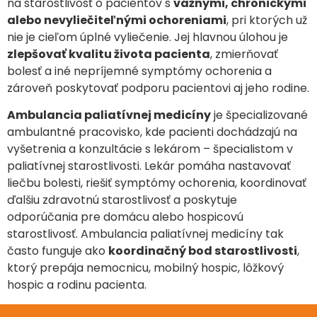
na starostlivosť o pacientov s
vážnymi, chronickými
alebo nevyliečiteľnými ochoreniami
, pri ktorých už
nie je cieľom úplné vyliečenie. Jej hlavnou úlohou je
zlepšovať kvalitu života pacienta
, zmierňovať
bolesť a iné nepríjemné symptómy ochorenia a
zároveň poskytovať podporu pacientovi aj jeho rodine.
Ambulancia paliatívnej medicíny
je špecializované
ambulantné pracovisko, kde pacienti dochádzajú na
vyšetrenia a konzultácie s lekárom – špecialistom v
paliatívnej starostlivosti. Lekár pomáha nastavovať
liečbu bolesti, riešiť symptómy ochorenia, koordinovať
ďalšiu zdravotnú starostlivosť a poskytuje
odporúčania pre domácu alebo hospicovú
starostlivosť. Ambulancia paliatívnej medicíny tak
často funguje ako
koordinačný bod starostlivosti
,
ktorý prepája nemocnicu, mobilný hospic, lôžkový
hospic a rodinu pacienta.