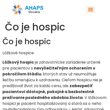
Čo je hospic
Čo je hospic
Lôžkové hospice
Lôžkový hospic
je zdravotnícke zariadenie určené
pre pacientov s
nevyliečiteľným ochorením v
pokročilom štádiu
, ktorých stav už neumožňuje
liečbu smerujúcu k uzdraveniu. Cieľom hospicu nie je
predlžovať život za každú cenu, ale
zabezpečiť
pacientovi dôstojné, pokojné a bezbolestné
prežívanie posledného obdobia života
. V lôžkovom
hospici je pacient hospitalizovaný a stará sa o neho
multidisciplinárny tím odborníkov – lekári, zdravotné