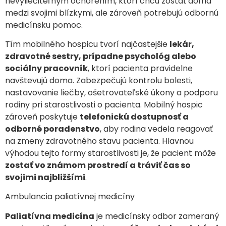
nevyliečiteľným ochorením, ktorí chcú zostať doma
medzi svojimi blízkymi, ale zároveň potrebujú odbornú
medicínsku pomoc.
Tím mobilného hospicu tvorí najčastejšie
lekár,
zdravotné sestry, prípadne psychológ alebo
sociálny pracovník
, ktorí pacienta pravidelne
navštevujú doma. Zabezpečujú kontrolu bolesti,
nastavovanie liečby, ošetrovateľské úkony a podporu
rodiny pri starostlivosti o pacienta. Mobilný hospic
zároveň poskytuje
telefonickú dostupnosť a
odborné poradenstvo
, aby rodina vedela reagovať
na zmeny zdravotného stavu pacienta. Hlavnou
výhodou tejto formy starostlivosti je, že pacient môže
zostať vo známom prostredí a tráviť čas so
svojimi najbližšími
.
Ambulancia paliatívnej medicíny
Paliatívna medicína
je medicínsky odbor zameraný