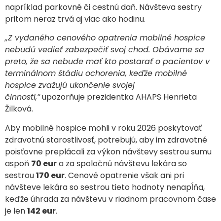
napríklad parkovné či cestnú daň. Návšteva sestry
pritom neraz trvá aj viac ako hodinu.
„Z vydaného cenového opatrenia mobilné hospice
nebudú vedieť zabezpečiť svoj chod. Obávame sa
preto, že sa nebude mať kto postarať o pacientov v
terminálnom štádiu ochorenia, keďže mobilné
hospice zvažujú ukončenie svojej
činnosti,“
upozorňuje prezidentka AHAPS Henrieta
Žilková.
Aby mobilné hospice mohli v roku 2026 poskytovať
zdravotnú starostlivosť, potrebujú, aby im zdravotné
poisťovne preplácali za výkon návštevy sestrou sumu
aspoň
70 eur
a za spoločnú návštevu lekára so
sestrou
170 eur
. Cenové opatrenie však ani pri
návšteve lekára so sestrou tieto hodnoty nenapĺňa,
keďže úhrada za návštevu v riadnom pracovnom čase
je len
142 eur
.