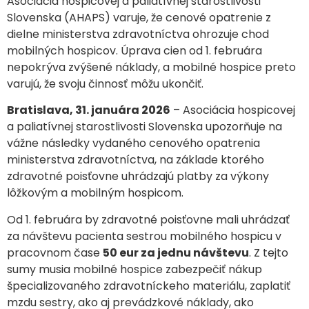
Asociácia hospicovej a paliatívnej starostlivosti
Slovenska (AHAPS) varuje, že cenové opatrenie z
dielne ministerstva zdravotníctva ohrozuje chod
mobilných hospicov. Úprava cien od 1. februára
nepokrýva zvýšené náklady, a mobilné hospice preto
varujú, že svoju činnosť môžu ukončiť.
Bratislava, 31. januára 2026
– Asociácia hospicovej
a paliatívnej starostlivosti Slovenska upozorňuje na
vážne následky vydaného cenového opatrenia
ministerstva zdravotníctva, na základe ktorého
zdravotné poisťovne uhrádzajú platby za výkony
lôžkovým a mobilným hospicom.
Od 1. februára by zdravotné poisťovne mali uhrádzať
za návštevu pacienta sestrou mobilného hospicu v
pracovnom čase
50 eur za jednu návštevu
. Z tejto
sumy musia mobilné hospice zabezpečiť nákup
špecializovaného zdravotníckeho materiálu, zaplatiť
mzdu sestry, ako aj prevádzkové náklady, ako