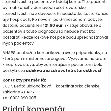
starostlivosti o pacientov v bdelej kóme. Títo pacienti
by mali končiť v domovoch ošetrovateľskej
starostlivosti, no z dôvodu ich nedostatku často končia
aj v hospicoch. Po novom, po 6-mesačnom pobyte,
dostanú pacienti len
121,50 eur
. Existuje obava, že o
pacientov s touto diagnózou sa nebude mať kto
postarať, keďže lôžkové hospice budú uprednostňovať
iných pacientov.
AHAPS priebežne komunikovala svoje pripomienky, na
ktoré pán minister nezareagoval. Vyzývame ho preto
k náprave stavu, aby zomierajúcim pacientom bola
poskytnutá
adekvátna zdravotná starostlivosť
.
Kontakty pre médiá:
JUDr. Beáta Bialončíková – koordinátorka členskej
základne AHAPS
Tel: 0903 890 005
Pridaj komentár