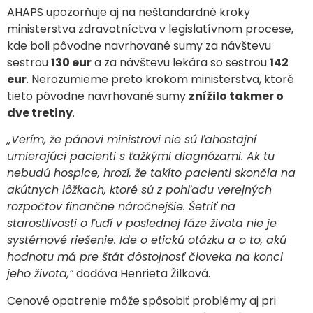
AHAPS upozorňuje aj na neštandardné kroky
ministerstva zdravotníctva v legislatívnom procese,
kde boli pôvodne navrhované sumy za návštevu
sestrou
130 eur
a za návštevu lekára so sestrou
142
eur
. Nerozumieme preto krokom ministerstva, ktoré
tieto pôvodne navrhované sumy
znížilo takmer o
dve tretiny
.
„Verím, že pánovi ministrovi nie sú ľahostajní
umierajúci pacienti s ťažkými diagnózami. Ak tu
nebudú hospice, hrozí, že takíto pacienti skončia na
akútnych lôžkach, ktoré sú z pohľadu verejných
rozpočtov finančne náročnejšie. Šetriť na
starostlivosti o ľudí v poslednej fáze života nie je
systémové riešenie. Ide o etickú otázku a o to, akú
hodnotu má pre štát dôstojnosť človeka na konci
jeho života,“
dodáva Henrieta Žilková.
Cenové opatrenie môže spôsobiť problémy aj pri